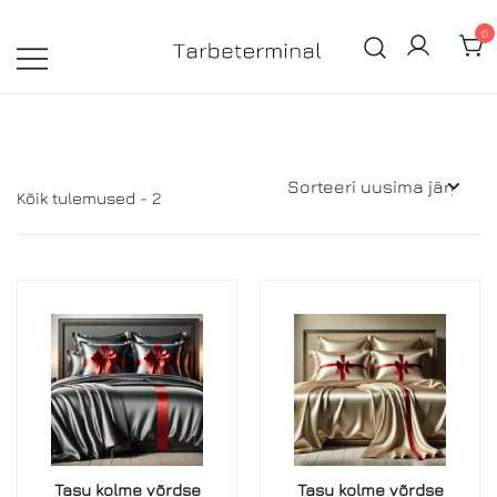
Skip
0
to
content
100% siidist tooted parima hinnaga!
Tarbeterminal – Kodu- ja
ilukaubad parima hinnaga!
Sorted
Kõik tulemused - 2
by
latest
Tasu kolme võrdse
Tasu kolme võrdse