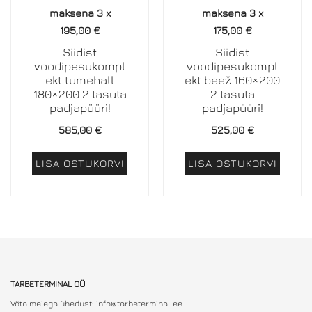
maksena 3 x
maksena 3 x
195,00
€
175,00
€
Siidist
Siidist
voodipesukompl
voodipesukompl
ekt tumehall
ekt beež 160×200
180×200 2 tasuta
2 tasuta
padjapüüri!
padjapüüri!
585,00
€
525,00
€
LISA OSTUKORVI
LISA OSTUKORVI
TARBETERMINAL OÜ
Võta meiega ühedust: info@tarbeterminal.ee