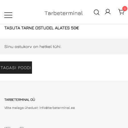
Skip
0
to
content
100% siidist tooted parima hinnaga!
Tarbeterminal – Kodu- ja
TASUTA TARNE OSTUDEL ALATES 50€
ilukaubad parima hinnaga!
Sinu ostukorv on hetkel tühi.
TAGASI POODI
TARBETERMINAL OÜ
Võta meiega ühedust: info@tarbeterminal.ee